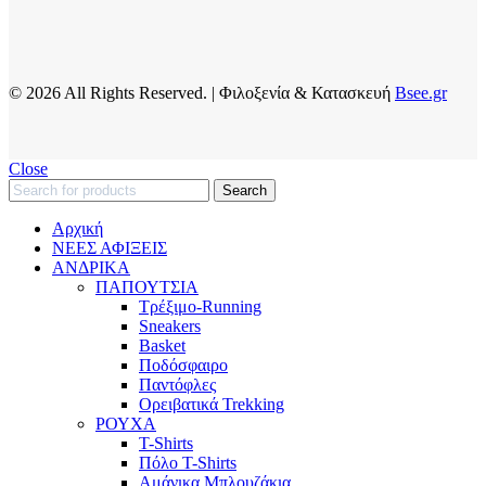
© 2026 All Rights Reserved. | Φιλοξενία & Κατασκευή
Bsee.gr
Close
Search
Αρχική
ΝΕΕΣ ΑΦΙΞΕΙΣ
AΝΔΡΙΚΑ
ΠΑΠΟΥΤΣΙΑ
Τρέξιμο-Running
Sneakers
Basket
Ποδόσφαιρο
Παντόφλες
Ορειβατικά Trekking
ΡΟΥΧΑ
T-Shirts
Πόλο T-Shirts
Αμάνικα Μπλουζάκια