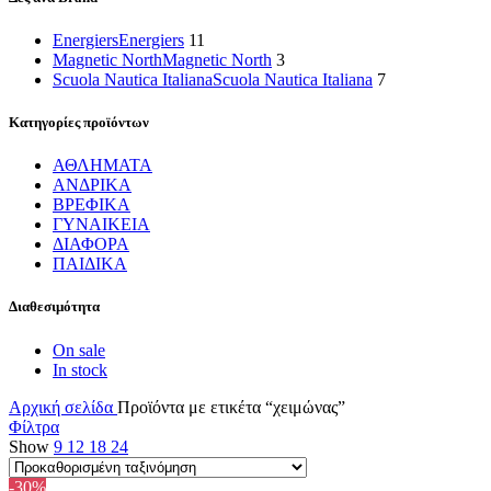
Energiers
Energiers
11
Magnetic North
Magnetic North
3
Scuola Nautica Italiana
Scuola Nautica Italiana
7
Κατηγορίες προϊόντων
ΑΘΛΗΜΑΤΑ
ΑΝΔΡΙΚΑ
ΒΡΕΦΙΚΑ
ΓΥΝΑΙΚΕΙΑ
ΔΙΑΦΟΡΑ
ΠΑΙΔΙΚΑ
Διαθεσιμότητα
On sale
In stock
Αρχική σελίδα
Προϊόντα με ετικέτα “χειμώνας”
Φίλτρα
Show
9
12
18
24
-30%