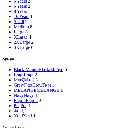
5 Years
2
6 Years
2
8 Years
1
16 Years
1
Small
2
Medium
8
Large
8
XLarge
4
2XLarge
2
3XLarge
6
Χρώμα
Black/Μαύρο
Black/Μαύρο
5
Καφέ
Καφέ
2
Μπεζ
Μπεζ
3
Grey/Γκρι
Grey/Γκρι
1
MELANGE
MELANGE
1
Navy
Navy
3
Εκρού
Εκρού
2
Ροζ
Ροζ
1
Φουξ
1
Χακί
Χακί
1
Δες ανά Brand