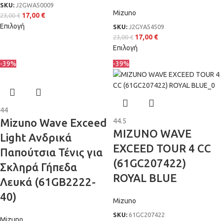
SKU:
J2GWA50009
Mizuno
17,00
€
23,00
€
Επιλογή
SKU:
J2GYΑ54509
17,00
€
23,00
€
Επιλογή
-39%
-39%
44
Mizuno Wave Exceed
44.5
MIZUNO WAVE
Light Ανδρικά
EXCEED TOUR 4 CC
Παπούτσια Τένις για
(61GC207422)
Σκληρά Γήπεδα
ROYAL BLUE
Λευκά (61GB2222-
40)
Mizuno
SKU:
61GC207422
Mizuno