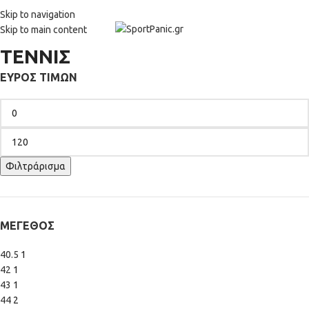
+302315115372
Skip to navigation
Skip to main content
ΤΕΝΝΙΣ
ΕΎΡΟΣ ΤΙΜΏΝ
Φιλτράρισμα
ΜΈΓΕΘΟΣ
40.5
1
42
1
43
1
44
2