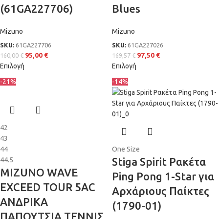
(61GA227706)
Blues
Mizuno
Mizuno
SKU:
61GA227706
SKU:
61GA227026
95,00
€
97,50
€
160,00
€
169,57
€
Επιλογή
Επιλογή
-21%
-14%
42
43
44
One Size
Stiga Spirit Ρακέτα
44.5
MIZUNO WAVE
Ping Pong 1-Star για
EXCEED TOUR 5AC
Αρχάριους Παίκτες
ΑΝΔΡΙΚΑ
(1790-01)
ΠΑΠΟΥΤΣΙΑ ΤΕΝΝΙΣ