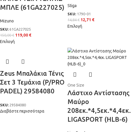
Stiga
ΜΠΛΕ (61GA227025)
SKU:
1790-01
12,71
€
14,84
€
Mizuno
Επιλογή
SKU:
61GA227025
119,00
€
150,00
€
Επιλογή
Zeus Μπαλάκια Τένις
Σετ 3 Τεμάχια (P/PRO
One Size
PADEL) 29584080
Λάστιχο Αντίστασης
Μαύρο
SKU:
29584080
208εκ.*4,5εκ.*4,4εκ.
Διαβάστε περισσότερα
LIGASPORT (HLB-6)