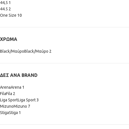
44,5
1
44.5
2
One Size
10
ΧΡΏΜΑ
Black/Μαύρο
Black/Μαύρο
2
ΔΕΣ ΑΝΆ BRAND
Arena
Arena
1
Fila
Fila
2
Liga Sport
Liga Sport
3
Mizuno
Mizuno
7
Stiga
Stiga
1