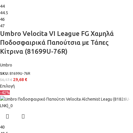
44
44.5
46
47
Umbro Velocita VI League FG Χαμηλά
Ποδοσφαιρικά Παπούτσια με Τάπες
Κίτρινα (81699U-76R)
Umbro
SKU:
81699U-76R
29,68
€
56,17
€
Επιλογή
-42%
40