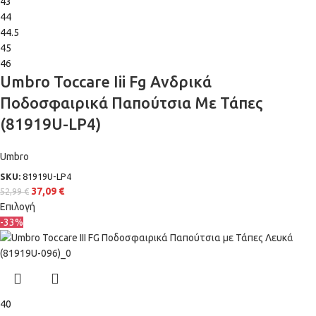
43
44
44.5
45
46
Umbro Toccare Iii Fg Ανδρικά
Ποδοσφαιρικά Παπούτσια Με Τάπες
(81919U-LP4)
Umbro
SKU:
81919U-LP4
37,09
€
52,99
€
Επιλογή
-33%
40