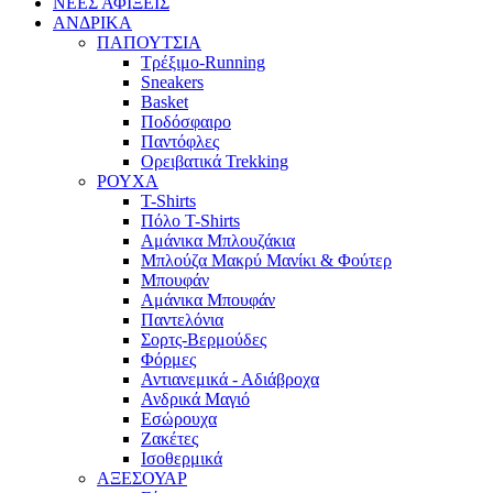
ΝΕΕΣ ΑΦΙΞΕΙΣ
AΝΔΡΙΚΑ
ΠΑΠΟΥΤΣΙΑ
Τρέξιμο-Running
Sneakers
Basket
Ποδόσφαιρο
Παντόφλες
Ορειβατικά Trekking
ΡΟΥΧΑ
T-Shirts
Πόλο T-Shirts
Αμάνικα Μπλουζάκια
Μπλούζα Μακρύ Μανίκι & Φούτερ
Μπουφάν
Αμάνικα Μπουφάν
Παντελόνια
Σορτς-Βερμούδες
Φόρμες
Αντιανεμικά - Αδιάβροχα
Ανδρικά Μαγιό
Εσώρουχα
Ζακέτες
Ισοθερμικά
ΑΞΕΣΟΥΑΡ