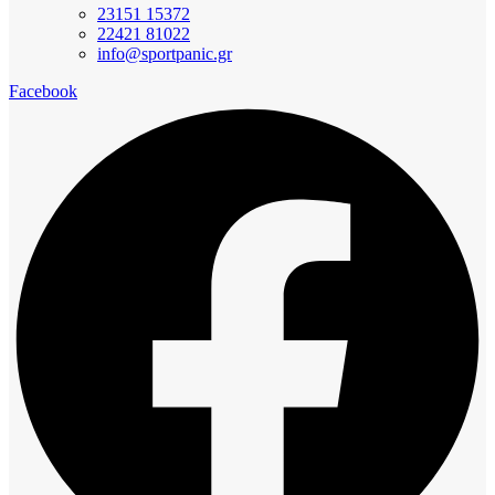
23151 15372
22421 81022
info@sportpanic.gr
Facebook