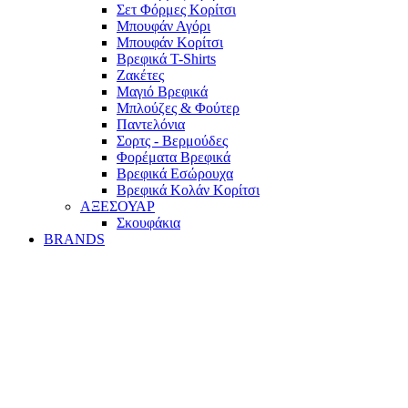
Σετ Φόρμες Κορίτσι
Mπουφάν Αγόρι
Mπουφάν Κορίτσι
Βρεφικά T-Shirts
Ζακέτες
Μαγιό Βρεφικά
Mπλούζες & Φούτερ
Παντελόνια
Σορτς - Βερμούδες
Φορέματα Βρεφικά
Βρεφικά Εσώρουχα
Βρεφικά Κολάν Κορίτσι
ΑΞΕΣΟΥΑΡ
Σκουφάκια
BRANDS