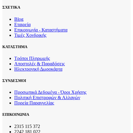
ΣΧΕΤΙΚΑ
Blog
Εταιρεία
Επικοινωνία - Καταστήματα
Τιμές Χονδρικής
ΚΑΤΑΣΤΗΜΑ
Τρόποι Πληρωμής
Αποστολές & Παραδόσεις
Ηλεκτρονική Δωροκάρτα
ΣΥΝΔΕΣΜΟΙ
Προσωπικά Δεδομένα - Όροι Χρήσης
Πολιτική Επιστροφών & Αλλαγών
Πορεία Παραγγελίας
ΕΠΙΚΟΙΝΩΝΙΑ
2315 115 372
2242 181 022