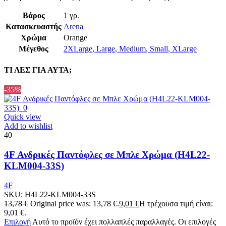
Βάρος
1 γρ.
Κατασκευαστής
Arena
Χρώμα
Orange
Μέγεθος
2XLarge
,
Large
,
Medium
,
Small
,
XLarge
ΤΙ ΛΕΣ ΓΙΑ ΑΥΤΑ;
-35%
Quick view
Add to wishlist
40
4F Ανδρικές Παντόφλες σε Μπλε Χρώμα (H4L22-
KLM004-33S)
4F
SKU:
H4L22-KLM004-33S
13,78
€
Original price was: 13,78 €.
9,01
€
Η τρέχουσα τιμή είναι:
9,01 €.
Επιλογή
Αυτό το προϊόν έχει πολλαπλές παραλλαγές. Οι επιλογές