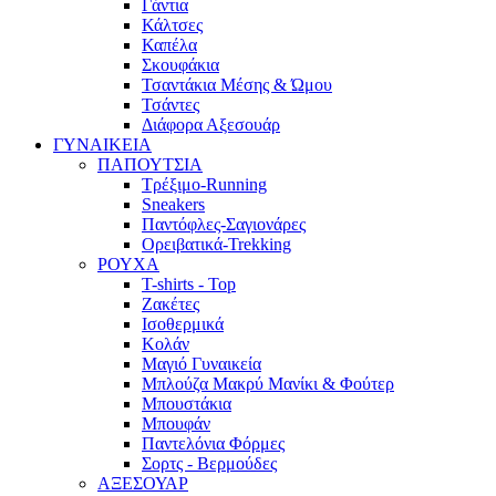
Γάντια
Κάλτσες
Καπέλα
Σκουφάκια
Τσαντάκια Μέσης & Ώμου
Τσάντες
Διάφορα Αξεσουάρ
ΓΥΝΑΙΚΕΙΑ
ΠΑΠΟΥΤΣΙΑ
Τρέξιμο-Running
Sneakers
Παντόφλες-Σαγιονάρες
Ορειβατικά-Trekking
ΡΟΥΧΑ
T-shirts - Top
Ζακέτες
Ισοθερμικά
Κολάν
Μαγιό Γυναικεία
Μπλούζα Μακρύ Μανίκι & Φούτερ
Μπουστάκια
Μπουφάν
Παντελόνια Φόρμες
Σορτς - Βερμούδες
ΑΞΕΣΟΥΑΡ