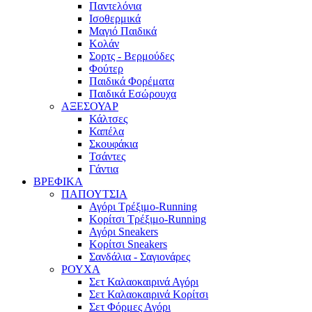
Παντελόνια
Ισοθερμικά
Μαγιό Παιδικά
Κολάν
Σορτς - Βερμούδες
Φούτερ
Παιδικά Φορέματα
Παιδικά Εσώρουχα
ΑΞΕΣΟΥΑΡ
Κάλτσες
Καπέλα
Σκουφάκια
Τσάντες
Γάντια
ΒΡΕΦΙΚΑ
ΠΑΠΟΥΤΣΙΑ
Αγόρι Τρέξιμο-Running
Κορίτσι Τρέξιμο-Running
Αγόρι Sneakers
Κορίτσι Sneakers
Σανδάλια - Σαγιονάρες
ΡΟΥΧΑ
Σετ Καλαοκαιρινά Αγόρι
Σετ Καλαοκαιρινά Κορίτσι
Σετ Φόρμες Αγόρι