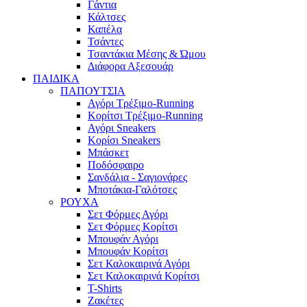
Γάντια
Κάλτσες
Καπέλα
Τσάντες
Τσαντάκια Μέσης & Ώμου
Διάφορα Αξεσουάρ
ΠΑΙΔΙΚΑ
ΠΑΠΟΥΤΣΙΑ
Αγόρι Τρέξιμο-Running
Κορίτσι Τρέξιμο-Running
Αγόρι Sneakers
Κορίσι Sneakers
Μπάσκετ
Ποδόσφαιρο
Σανδάλια - Σαγιονάρες
Μποτάκια-Γαλότσες
ΡΟΥΧΑ
Σετ Φόρμες Αγόρι
Σετ Φόρμες Κορίτσι
Μπουφάν Αγόρι
Μπουφάν Κορίτσι
Σετ Καλοκαιρινά Αγόρι
Σετ Καλοκαιρινά Κορίτσι
T-Shirts
Ζακέτες