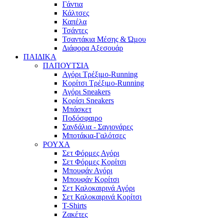
Γάντια
Κάλτσες
Καπέλα
Τσάντες
Τσαντάκια Μέσης & Ώμου
Διάφορα Αξεσουάρ
ΠΑΙΔΙΚΑ
ΠΑΠΟΥΤΣΙΑ
Αγόρι Τρέξιμο-Running
Κορίτσι Τρέξιμο-Running
Αγόρι Sneakers
Κορίσι Sneakers
Μπάσκετ
Ποδόσφαιρο
Σανδάλια - Σαγιονάρες
Μποτάκια-Γαλότσες
ΡΟΥΧΑ
Σετ Φόρμες Αγόρι
Σετ Φόρμες Κορίτσι
Μπουφάν Αγόρι
Μπουφάν Κορίτσι
Σετ Καλοκαιρινά Αγόρι
Σετ Καλοκαιρινά Κορίτσι
T-Shirts
Ζακέτες