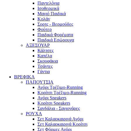
Παντελόνια
Ισοθερμικά
Μαγιό Παιδικά
Κολάν
Σορτς - Βερμούδες
Φούτερ
Παιδικά Φορέματα
Παιδικά Εσώρουχα
ΑΞΕΣΟΥΑΡ
Κάλτσες
Καπέλα
Σκουφάκια
Τσάντες
Γάντια
ΒΡΕΦΙΚΑ
ΠΑΠΟΥΤΣΙΑ
Αγόρι Τρέξιμο-Running
Κορίτσι Τρέξιμο-Running
Αγόρι Sneakers
Κορίτσι Sneakers
Σανδάλια - Σαγιονάρες
ΡΟΥΧΑ
Σετ Καλαοκαιρινά Αγόρι
Σετ Καλαοκαιρινά Κορίτσι
Σετ Φόρμες Αγόρι