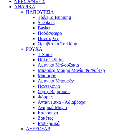
ΝΕΕΣ ΑΦΙΞΕΙΣ
AΝΔΡΙΚΑ
ΠΑΠΟΥΤΣΙΑ
Τρέξιμο-Running
Sneakers
Basket
Ποδόσφαιρο
Παντόφλες
Ορειβατικά Trekking
ΡΟΥΧΑ
T-Shirts
Πόλο T-Shirts
Αμάνικα Μπλουζάκια
Μπλούζα Μακρύ Μανίκι & Φούτερ
Μπουφάν
Αμάνικα Μπουφάν
Παντελόνια
Σορτς-Βερμούδες
Φόρμες
Αντιανεμικά - Αδιάβροχα
Ανδρικά Μαγιό
Εσώρουχα
Ζακέτες
Ισοθερμικά
ΑΞΕΣΟΥΑΡ