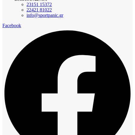
23151 15372
22421 81022
info@sportpanic.gr
Facebook