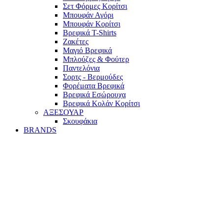
Σετ Φόρμες Κορίτσι
Mπουφάν Αγόρι
Mπουφάν Κορίτσι
Βρεφικά T-Shirts
Ζακέτες
Μαγιό Βρεφικά
Mπλούζες & Φούτερ
Παντελόνια
Σορτς - Βερμούδες
Φορέματα Βρεφικά
Βρεφικά Εσώρουχα
Βρεφικά Κολάν Κορίτσι
ΑΞΕΣΟΥΑΡ
Σκουφάκια
BRANDS