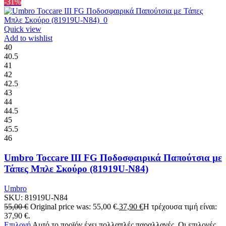
-31%
Quick view
Add to wishlist
40
40.5
41
42
42.5
43
44
44.5
45
45.5
46
Umbro Toccare III FG Ποδοσφαιρικά Παπούτσια με
Τάπες Μπλε Σκούρο (81919U-N84)
Umbro
SKU:
81919U-N84
55,00
€
Original price was: 55,00 €.
37,90
€
Η τρέχουσα τιμή είναι:
37,90 €.
Επιλογή
Αυτό το προϊόν έχει πολλαπλές παραλλαγές. Οι επιλογές