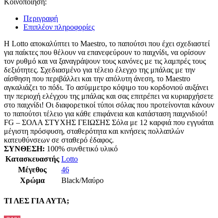
Κοινοποίηση:
Περιγραφή
Επιπλέον πληροφορίες
Η Lotto αποκαλύπτει το Maestro, το παπούτσι που έχει σχεδιαστεί
για παίκτες που θέλουν να επανεφεύρουν το παιχνίδι, να ορίσουν
τον ρυθμό και να ξαναγράψουν τους κανόνες με τις λαμπρές τους
δεξιότητες. Σχεδιασμένο για τέλειο έλεγχο της μπάλας με την
αίσθηση που περιβάλλει και την απόλυτη άνεση, το Maestro
αγκαλιάζει το πόδι. Το ασύμμετρο κόψιμο του κορδονιού αυξάνει
την περιοχή ελέγχου της μπάλας και σας επιτρέπει να κυριαρχήσετε
στο παιχνίδι! Οι διαφορετικοί τύποι σόλας που προτείνονται κάνουν
το παπούτσι τέλειο για κάθε επιφάνεια και κατάσταση παιχνιδιού!
FG – ΣΟΛΑ ΣΤΥΧΗΣ ΓΕΙΩΣΗΣ Σόλα με 12 καρφιά που εγγυάται
μέγιστη πρόσφυση, σταθερότητα και κινήσεις πολλαπλών
κατευθύνσεων σε σταθερό έδαφος.
ΣΥΝΘΕΣΗ:
100% συνθετικό υλικό
Κατασκευαστής
Lotto
Μέγεθος
46
Χρώμα
Black/Μαύρο
ΤΙ ΛΕΣ ΓΙΑ ΑΥΤΑ;