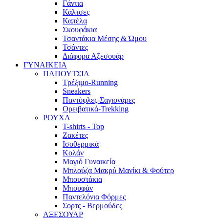
Γάντια
Κάλτσες
Καπέλα
Σκουφάκια
Τσαντάκια Μέσης & Ώμου
Τσάντες
Διάφορα Αξεσουάρ
ΓΥΝΑΙΚΕΙΑ
ΠΑΠΟΥΤΣΙΑ
Τρέξιμο-Running
Sneakers
Παντόφλες-Σαγιονάρες
Ορειβατικά-Trekking
ΡΟΥΧΑ
T-shirts - Top
Ζακέτες
Ισοθερμικά
Κολάν
Μαγιό Γυναικεία
Μπλούζα Μακρύ Μανίκι & Φούτερ
Μπουστάκια
Μπουφάν
Παντελόνια Φόρμες
Σορτς - Βερμούδες
ΑΞΕΣΟΥΑΡ