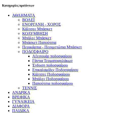
Κατηγορίες προϊόντων
ΑΘΛΗΜΑΤΑ
ΒΟΛΕΪ
ΕΝΟΡΓΑΝΗ - ΧΟΡΟΣ
Κάλτσες Μπάσκετ
ΚΟΛΥΜΒΗΣΗ
Μπάλες Μπάσκετ
Μπάσκετ Παπούτσια
Περικάρπια - Περιμετώπια Μπάσκετ
ΠΟΔΟΣΦΑΙΡΟ
Αξεσουάρ ποδοσφαίρου
Γάντια Τερματοφυλάκων
Ένδυση ποδοσφαίρου
Επικαλαμίδες Ποδοσφαίρου
Κάλτσες Ποδοσφαίρου
Μπάλες Ποδοσφαίρου
Παπούτσια ποδοσφαίρου
ΤΕΝΝΙΣ
ΑΝΔΡΙΚΑ
ΒΡΕΦΙΚΑ
ΓΥΝΑΙΚΕΙΑ
ΔΙΑΦΟΡΑ
ΠΑΙΔΙΚΑ