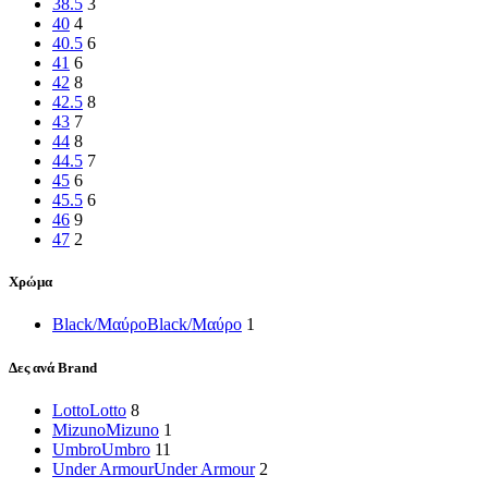
38.5
3
40
4
40.5
6
41
6
42
8
42.5
8
43
7
44
8
44.5
7
45
6
45.5
6
46
9
47
2
Χρώμα
Black/Μαύρο
Black/Μαύρο
1
Δες ανά Brand
Lotto
Lotto
8
Mizuno
Mizuno
1
Umbro
Umbro
11
Under Armour
Under Armour
2