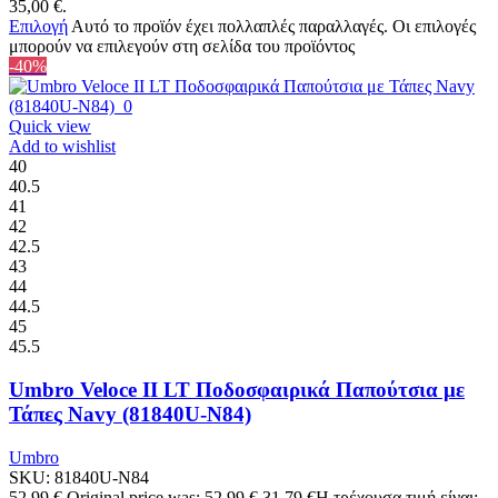
35,00 €.
Επιλογή
Αυτό το προϊόν έχει πολλαπλές παραλλαγές. Οι επιλογές
μπορούν να επιλεγούν στη σελίδα του προϊόντος
-40%
Quick view
Add to wishlist
40
40.5
41
42
42.5
43
44
44.5
45
45.5
Umbro Veloce II LT Ποδοσφαιρικά Παπούτσια με
Τάπες Navy (81840U-N84)
Umbro
SKU:
81840U-N84
52,99
€
Original price was: 52,99 €.
31,79
€
Η τρέχουσα τιμή είναι: