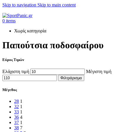
Skip to navigation
Skip to main content
+302315115372
0
items
Χωρίς κατηγορία
Παπούτσια ποδοσφαίρου
Εύρος Τιμών
Ελάχιστη τιμή
Μέγιστη τιμή
Φιλτράρισμα
Μέγεθος
28
1
32
1
33
1
36
4
37
1
38
7