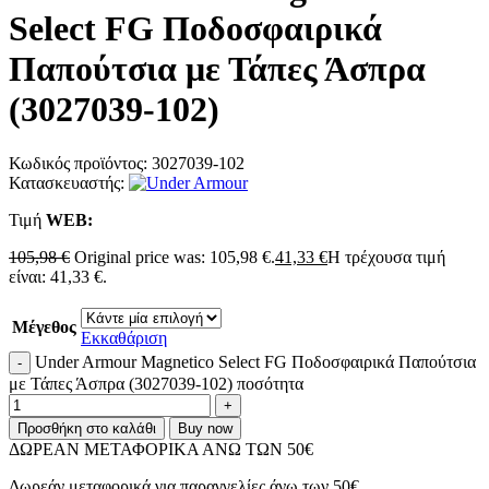
Select FG Ποδοσφαιρικά
Παπούτσια με Τάπες Άσπρα
(3027039-102)
Κωδικός προϊόντος:
3027039-102
Κατασκευαστής:
Τιμή
WΕΒ:
105,98
€
Original price was: 105,98 €.
41,33
€
Η τρέχουσα τιμή
είναι: 41,33 €.
Μέγεθος
Εκκαθάριση
Under Armour Magnetico Select FG Ποδοσφαιρικά Παπούτσια
με Τάπες Άσπρα (3027039-102) ποσότητα
Προσθήκη στο καλάθι
Buy now
ΔΩΡΕΑΝ ΜΕΤΑΦΟΡΙΚΑ ΑΝΩ ΤΩΝ 50€
Δωρεάν μεταφορικά για παραγγελίες άνω των 50€.