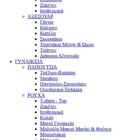
Ζακέτες
Ισοθερμικά
ΑΞΕΣΟΥΑΡ
Γάντια
Κάλτσες
Καπέλα
Σκουφάκια
Τσαντάκια Μέσης & Ώμου
Τσάντες
Διάφορα Αξεσουάρ
ΓΥΝΑΙΚΕΙΑ
ΠΑΠΟΥΤΣΙΑ
Τρέξιμο-Running
Sneakers
Παντόφλες-Σαγιονάρες
Ορειβατικά-Trekking
ΡΟΥΧΑ
T-shirts - Top
Ζακέτες
Ισοθερμικά
Κολάν
Μαγιό Γυναικεία
Μπλούζα Μακρύ Μανίκι & Φούτερ
Μπουστάκια