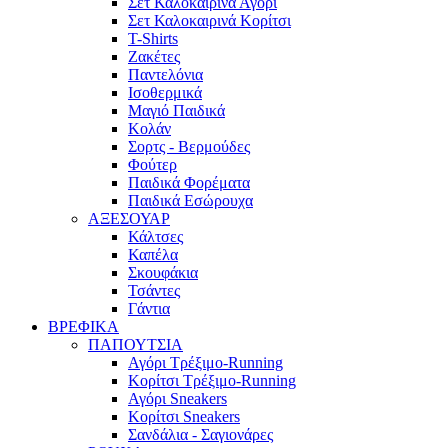
Σετ Καλοκαιρινά Αγόρι
Σετ Καλοκαιρινά Κορίτσι
T-Shirts
Ζακέτες
Παντελόνια
Ισοθερμικά
Μαγιό Παιδικά
Κολάν
Σορτς - Βερμούδες
Φούτερ
Παιδικά Φορέματα
Παιδικά Εσώρουχα
ΑΞΕΣΟΥΑΡ
Κάλτσες
Καπέλα
Σκουφάκια
Τσάντες
Γάντια
ΒΡΕΦΙΚΑ
ΠΑΠΟΥΤΣΙΑ
Αγόρι Τρέξιμο-Running
Κορίτσι Τρέξιμο-Running
Αγόρι Sneakers
Κορίτσι Sneakers
Σανδάλια - Σαγιονάρες