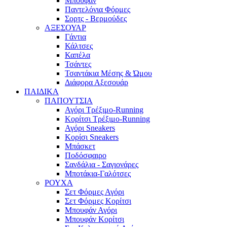
Μπουφάν
Παντελόνια Φόρμες
Σορτς - Βερμούδες
ΑΞΕΣΟΥΑΡ
Γάντια
Κάλτσες
Καπέλα
Τσάντες
Τσαντάκια Μέσης & Ώμου
Διάφορα Αξεσουάρ
ΠΑΙΔΙΚΑ
ΠΑΠΟΥΤΣΙΑ
Αγόρι Τρέξιμο-Running
Κορίτσι Τρέξιμο-Running
Αγόρι Sneakers
Κορίσι Sneakers
Μπάσκετ
Ποδόσφαιρο
Σανδάλια - Σαγιονάρες
Μποτάκια-Γαλότσες
ΡΟΥΧΑ
Σετ Φόρμες Αγόρι
Σετ Φόρμες Κορίτσι
Μπουφάν Αγόρι
Μπουφάν Κορίτσι