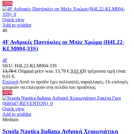
-35%
Quick view
Add to wishlist
40
4F Ανδρικές Παντόφλες σε Μπλε Χρώμα (H4L22-
KLM004-33S)
4F
SKU:
H4L22-KLM004-33S
13,78
€
Original price was: 13,78 €.
9,01
€
Η τρέχουσα τιμή είναι:
9,01 €.
Επιλογή
Αυτό το προϊόν έχει πολλαπλές παραλλαγές. Οι επιλογές
μπορούν να επιλεγούν στη σελίδα του προϊόντος
-11%
Quick view
Add to wishlist
Medium
Scuola Nautica Italiana Ανδρική Χειμωνιάτικη