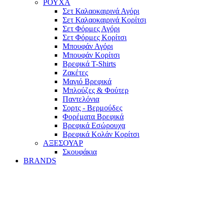
ΡΟΥΧΑ
Σετ Καλαοκαιρινά Αγόρι
Σετ Καλαοκαιρινά Κορίτσι
Σετ Φόρμες Αγόρι
Σετ Φόρμες Κορίτσι
Mπουφάν Αγόρι
Mπουφάν Κορίτσι
Βρεφικά T-Shirts
Ζακέτες
Μαγιό Βρεφικά
Mπλούζες & Φούτερ
Παντελόνια
Σορτς - Βερμούδες
Φορέματα Βρεφικά
Βρεφικά Εσώρουχα
Βρεφικά Κολάν Κορίτσι
ΑΞΕΣΟΥΑΡ
Σκουφάκια
BRANDS