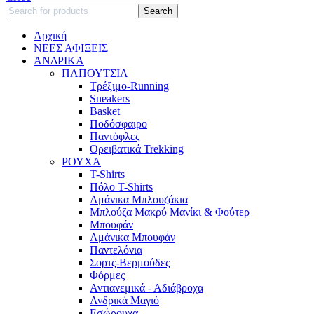
Search
Αρχική
ΝΕΕΣ ΑΦΙΞΕΙΣ
AΝΔΡΙΚΑ
ΠΑΠΟΥΤΣΙΑ
Τρέξιμο-Running
Sneakers
Basket
Ποδόσφαιρο
Παντόφλες
Ορειβατικά Trekking
ΡΟΥΧΑ
T-Shirts
Πόλο T-Shirts
Αμάνικα Μπλουζάκια
Μπλούζα Μακρύ Μανίκι & Φούτερ
Μπουφάν
Αμάνικα Μπουφάν
Παντελόνια
Σορτς-Βερμούδες
Φόρμες
Αντιανεμικά - Αδιάβροχα
Ανδρικά Μαγιό
Εσώρουχα