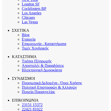
London SF
Cockfosters BP
Los Angeles
Chicago
Las Vegas
ΣΧΕΤΙΚΑ
Blog
Εταιρεία
Επικοινωνία - Καταστήματα
Τιμές Χονδρικής
ΚΑΤΑΣΤΗΜΑ
Τρόποι Πληρωμής
Αποστολές & Παραδόσεις
Ηλεκτρονική Δωροκάρτα
ΣΥΝΔΕΣΜΟΙ
Προσωπικά Δεδομένα - Όροι Χρήσης
Πολιτική Επιστροφών & Αλλαγών
Πορεία Παραγγελίας
ΕΠΙΚΟΙΝΩΝΙΑ
23151 15372
22421 81022