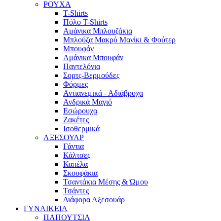
ΡΟΥΧΑ
T-Shirts
Πόλο T-Shirts
Αμάνικα Μπλουζάκια
Μπλούζα Μακρύ Μανίκι & Φούτερ
Μπουφάν
Αμάνικα Μπουφάν
Παντελόνια
Σορτς-Βερμούδες
Φόρμες
Αντιανεμικά - Αδιάβροχα
Ανδρικά Μαγιό
Εσώρουχα
Ζακέτες
Ισοθερμικά
ΑΞΕΣΟΥΑΡ
Γάντια
Κάλτσες
Καπέλα
Σκουφάκια
Τσαντάκια Μέσης & Ώμου
Τσάντες
Διάφορα Αξεσουάρ
ΓΥΝΑΙΚΕΙΑ
ΠΑΠΟΥΤΣΙΑ