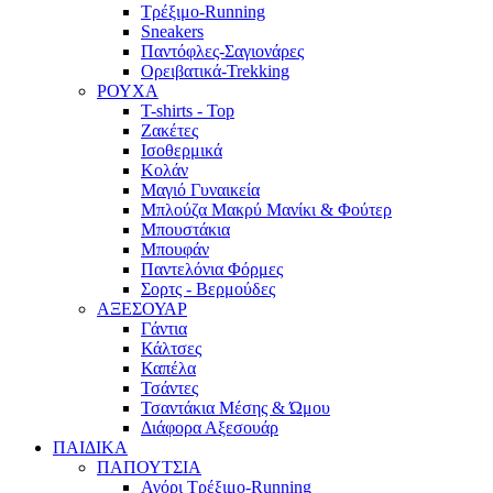
Τρέξιμο-Running
Sneakers
Παντόφλες-Σαγιονάρες
Ορειβατικά-Trekking
ΡΟΥΧΑ
T-shirts - Top
Ζακέτες
Ισοθερμικά
Κολάν
Μαγιό Γυναικεία
Μπλούζα Μακρύ Μανίκι & Φούτερ
Μπουστάκια
Μπουφάν
Παντελόνια Φόρμες
Σορτς - Βερμούδες
ΑΞΕΣΟΥΑΡ
Γάντια
Κάλτσες
Καπέλα
Τσάντες
Τσαντάκια Μέσης & Ώμου
Διάφορα Αξεσουάρ
ΠΑΙΔΙΚΑ
ΠΑΠΟΥΤΣΙΑ
Αγόρι Τρέξιμο-Running