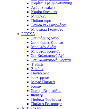
Κορίτσι Τρέξιμο-Running
Αγόρι Sneakers
Κορίσι Sneakers
Μπάσκετ
Ποδόσφαιρο
Σανδάλια - Σαγιονάρες
Μποτάκια-Γαλότσες
ΡΟΥΧΑ
Σετ Φόρμες Αγόρι
Σετ Φόρμες Κορίτσι
Μπουφάν Αγόρι
Μπουφάν Κορίτσι
Σετ Καλοκαιρινά Αγόρι
Σετ Καλοκαιρινά Κορίτσι
T-Shirts
Ζακέτες
Παντελόνια
Ισοθερμικά
Μαγιό Παιδικά
Κολάν
Σορτς - Βερμούδες
Φούτερ
Παιδικά Φορέματα
Παιδικά Εσώρουχα
ΑΞΕΣΟΥΑΡ