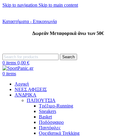
Skip to navigation
Skip to main content
+302242181022
+302242307390
Καταστήματα - Επικοινωνία
Δωρεάν Μεταφορικά άνω των 50€
+302315115372
Search
0
items
0,00
€
0
items
Αρχική
ΝΕΕΣ ΑΦΙΞΕΙΣ
AΝΔΡΙΚΑ
ΠΑΠΟΥΤΣΙΑ
Τρέξιμο-Running
Sneakers
Basket
Ποδόσφαιρο
Παντόφλες
Ορειβατικά Trekking