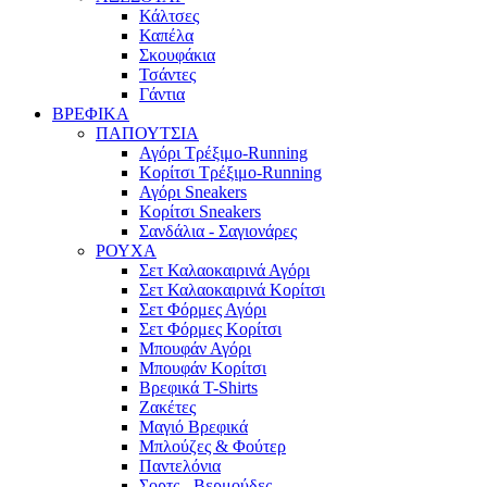
Κάλτσες
Καπέλα
Σκουφάκια
Τσάντες
Γάντια
ΒΡΕΦΙΚΑ
ΠΑΠΟΥΤΣΙΑ
Αγόρι Τρέξιμο-Running
Κορίτσι Τρέξιμο-Running
Αγόρι Sneakers
Κορίτσι Sneakers
Σανδάλια - Σαγιονάρες
ΡΟΥΧΑ
Σετ Καλαοκαιρινά Αγόρι
Σετ Καλαοκαιρινά Κορίτσι
Σετ Φόρμες Αγόρι
Σετ Φόρμες Κορίτσι
Mπουφάν Αγόρι
Mπουφάν Κορίτσι
Βρεφικά T-Shirts
Ζακέτες
Μαγιό Βρεφικά
Mπλούζες & Φούτερ
Παντελόνια
Σορτς - Βερμούδες