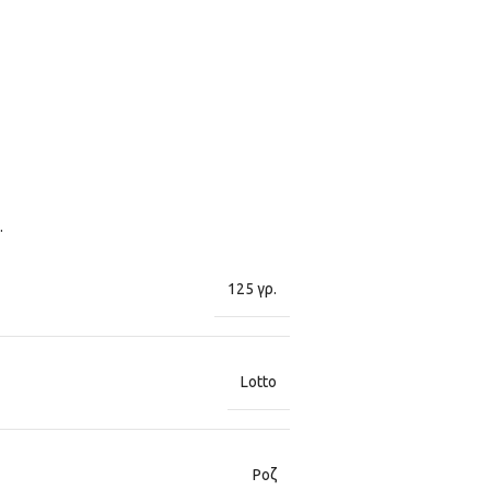
.
125 γρ.
Lotto
Ροζ