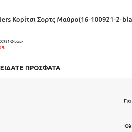
iers Κορίτσι Σορτς Μαύρο(16-100921-2-bla
00921-2-black
0
€
ΕΙΔΑΤΕ ΠΡΟΣΦΑΤΑ
Για
Όλ