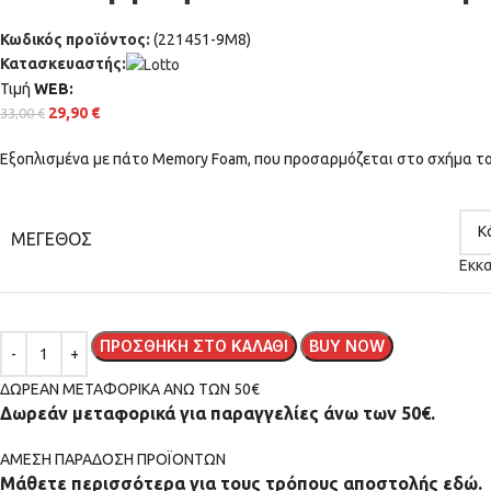
Κωδικός προϊόντος:
(221451-9M8)
Κατασκευαστής:
Τιμή
WΕΒ:
29,90
€
33,00
€
Εξοπλισμένα με πάτο Memory Foam, που προσαρμόζεται στο σχήμα το
ΜΈΓΕΘΟΣ
Εκκ
ΠΡΟΣΘΉΚΗ ΣΤΟ ΚΑΛΆΘΙ
BUY NOW
ΔΩΡΕΑΝ ΜΕΤΑΦΟΡΙΚΑ ΑΝΩ ΤΩΝ 50€
Δωρεάν μεταφορικά για παραγγελίες άνω των 50€.
ΑMEΣΗ ΠΑΡΑΔΟΣΗ ΠΡΟΪΟΝΤΩΝ
Μάθετε περισσότερα για τους τρόπους αποστολής εδώ.