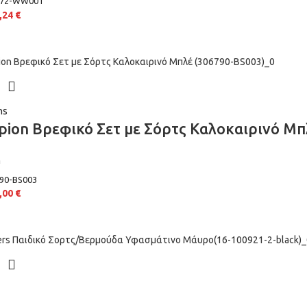
972-WW001
,24
€
hs
ion Βρεφικό Σετ με Σόρτς Καλοκαιρινό Μπ
n
90-BS003
,00
€