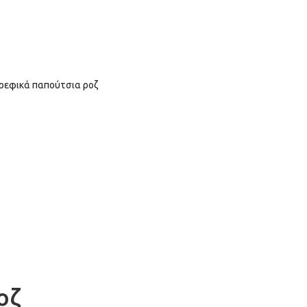
Δωρεάν Μεταφορικά άνω τω
ΝΔΡΙΚΑ
ΓΥΝΑΙΚΕΙΑ
ΠΑΙΔΙΚΑ
ΒΡΕΦΙΚΑ
BRANDS
SALES
ΕΠΙΚ
βρεφικά παπούτσια ροζ
οζ