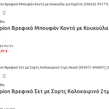
ths
ion Βρεφικό Μπουφάν Κοντό με Κουκούλα γ
n
97-PS171
,97
€
ths
ion Βρεφικό Σετ με Σορτς Καλοκαιρινό 2
n