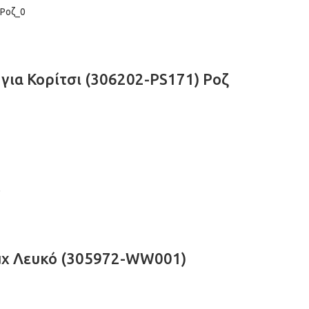
ια Κορίτσι (306202-PS171) Ροζ
τμχ Λευκό (305972-WW001)