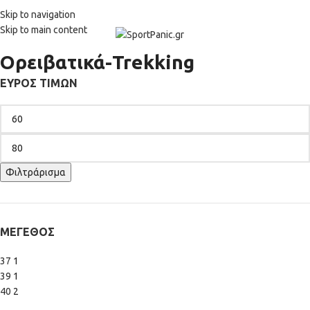
+302315115372
Skip to navigation
Skip to main content
Ορειβατικά-Trekking
ΕΎΡΟΣ ΤΙΜΏΝ
Φιλτράρισμα
ΜΈΓΕΘΟΣ
37
1
39
1
40
2